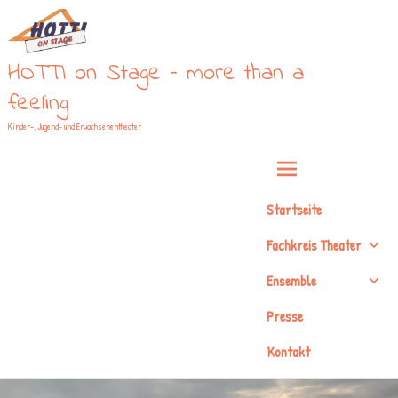
Zum
Inhalt
springen
HOTTI on Stage – more than a
feeling
Kinder-, Jugend- und Erwachsenentheater
Startseite
Fachkreis Theater
Ensemble
Presse
Kontakt